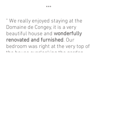
***
" We really enjoyed staying at the
Domaine de Congey, it is a very
beautiful house and
wonderfully
renovated and furnished
. Our
bedroom was right at the very top of
the house overlooking the garden
and was peaceful and comfortable.
Breakfast was very good, with
homemade jams and cakes and
fresh French bread. Veronique was
a superb host, friendly and very
helpful and booked a table for us for
an evening email on our arrival. We
enjoyed talking with Veronique and
her suggestion of visiting Beaune on
our way to the Alps was a very good
one - we loved our visit there! A
beautiful house in a lovely area and
we would have loved to be able to